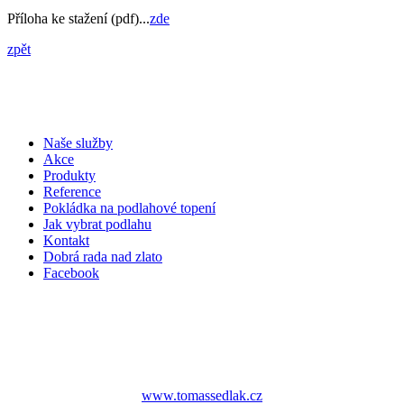
Příloha ke stažení (pdf)...
zde
zpět
Naše služby
Akce
Produkty
Reference
Pokládka na podlahové topení
Jak vybrat podlahu
Kontakt
Dobrá rada nad zlato
Facebook
www.tomassedlak.cz