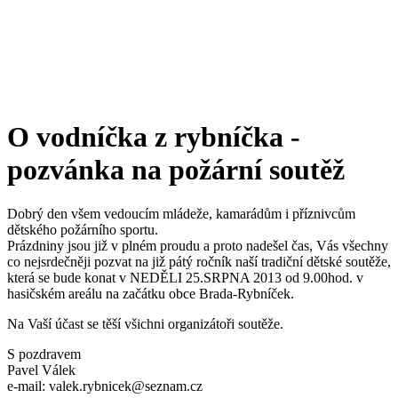
O vodníčka z rybníčka -
pozvánka na požární soutěž
Dobrý den všem vedoucím mládeže, kamarádům i příznivcům
dětského požárního sportu.
Prázdniny jsou již v plném proudu a proto nadešel čas, Vás všechny
co nejsrdečněji pozvat na již pátý ročník naší tradiční dětské soutěže,
která se bude konat v NEDĚLI 25.SRPNA 2013 od 9.00hod. v
hasičském areálu na začátku obce Brada-Rybníček.
Na Vaší účast se těší všichni organizátoři soutěže.
S pozdravem
Pavel Válek
e-mail: valek.rybnicek@seznam.cz